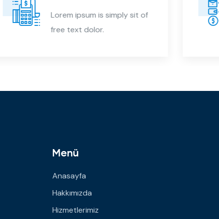
Lorem ipsum is simply sit of
free text dolor.
Menü
Anasayfa
Hakkımızda
Hizmetlerimiz