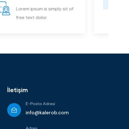
Lorem ipsum is simply sit of
free text dolor.
İletişim
E-Posta Adresi
info@kalerob.com
Adres