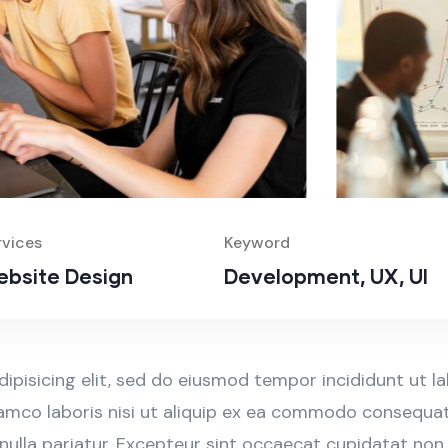
rvices
Keyword
bsite Design
Development, UX, UI
ipisicing elit, sed do eiusmod tempor incididunt ut l
amco laboris nisi ut aliquip ex ea commodo consequat. 
 nulla pariatur. Excepteur sint occaecat cupidatat non