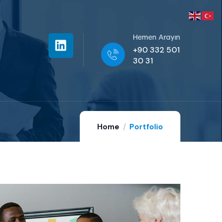
Hemen Arayın
+90 332 501
30 31
Home
Portfolio